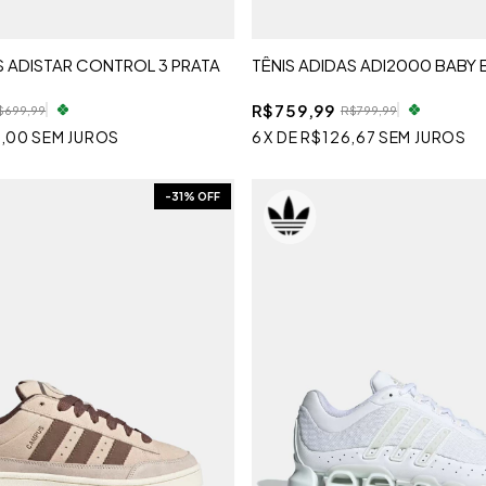
S ADISTAR CONTROL 3 PRATA
TÊNIS ADIDAS ADI2000 BABY 
R$759,99
$699,99
R$799,99
,00
SEM JUROS
6
X
DE
R$126,67
SEM JUROS
-
31
% OFF