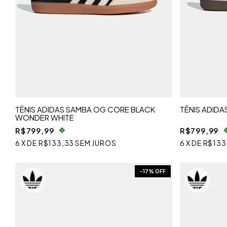
TÊNIS ADIDAS SAMBA OG CORE BLACK
TÊNIS ADID
WONDER WHITE
R$799,99
R$799,99
6
X
DE
R$133,33
SEM JUROS
6
X
DE
R$133
-
17
% OFF