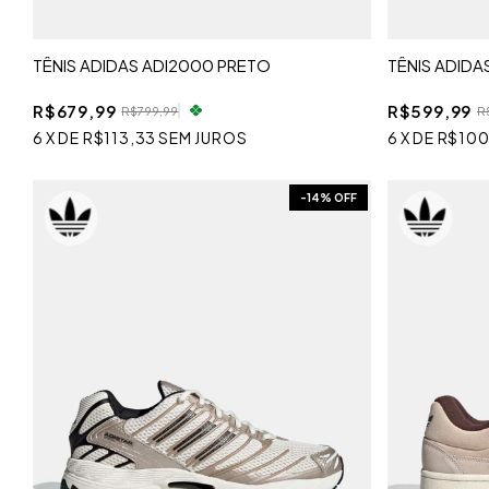
TÊNIS ADIDAS ADI2000 PRETO
TÊNIS ADIDA
R$679,99
R$599,99
R$799,99
R
6
X
DE
R$113,33
SEM JUROS
6
X
DE
R$100
-
14
% OFF