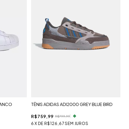
BRANCO
TÊNIS ADIDAS ADI2000 GREY BLUE BIRD
R$759,99
R$799,99
6
X
DE
R$126,67
SEM JUROS