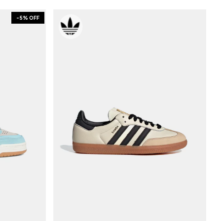
-
5
% OFF