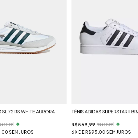
S SL 72 RS WHITE AURORA
TÊNIS ADIDAS SUPERSTAR II 
R$569,99
$699,99
R$599,99
,00
SEM JUROS
6
X
DE
R$95,00
SEM JUROS