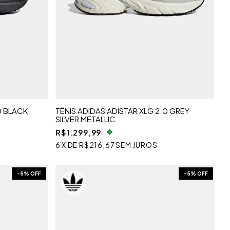
0 BLACK
TÊNIS ADIDAS ADISTAR XLG 2.0 GREY
SILVER METALLIC
R$1.299,99
6
X
DE
R$216,67
SEM JUROS
-
5
% OFF
-
5
% OFF