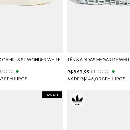
AS CAMPUS ST WONDER WHITE
TÊNIS ADIDAS MEGARIDE WHIT
R$869,99
$799,99
R$1.299,99
67
SEM JUROS
6
X
DE
R$145,00
SEM JUROS
-
5
% OFF