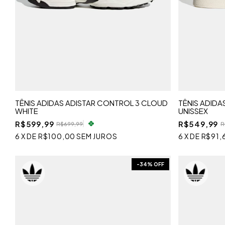
TÊNIS ADIDAS ADISTAR CONTROL 3 CLOUD
TÊNIS ADID
WHITE
UNISSEX
R$599,99
R$549,99
R$699,99
R
6
X
DE
R$100,00
SEM JUROS
6
X
DE
R$91,
-
34
% OFF