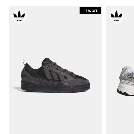
-
15
% OFF