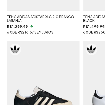
TÊNIS ADIDAS ADISTAR XLG 2.0 BRANCO
TÊNIS ADIDA
LARANJA
BLACK
R$1.299,99
R$1.499,99
6
X
DE
R$216,67
SEM JUROS
6
X
DE
R$25