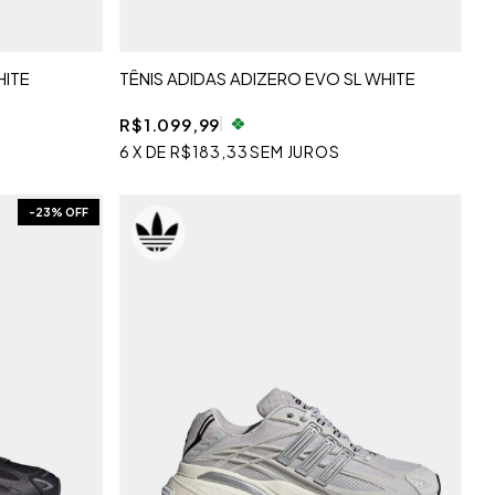
HITE
TÊNIS ADIDAS ADIZERO EVO SL WHITE
R$1.099,99
6
X
DE
R$183,33
SEM JUROS
-
23
% OFF