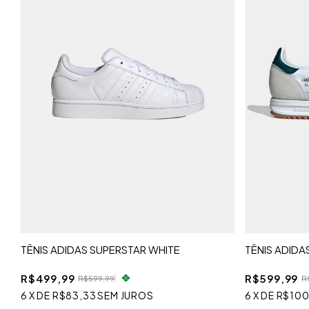
TÊNIS ADIDAS SUPERSTAR WHITE
TÊNIS ADIDA
R$499,99
R$599,99
R$599,99
R
6
X
DE
R$83,33
SEM JUROS
6
X
DE
R$100