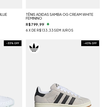
BLUE
TÊNIS ADIDAS SAMBA OG CREAM WHITE
FEMININO
R$799,99
6
X
DE
R$133,33
SEM JUROS
-
33
% OFF
-
43
% OFF