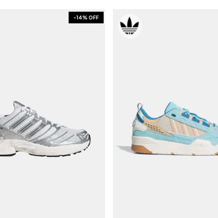
-
14
% OFF