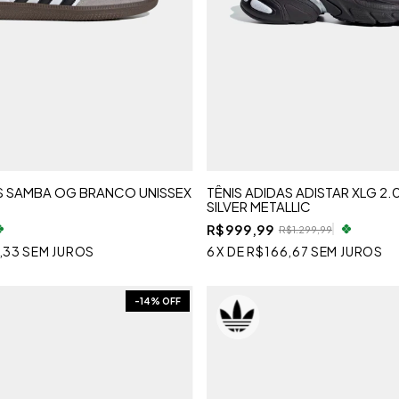
AS SAMBA OG BRANCO UNISSEX
TÊNIS ADIDAS ADISTAR XLG 2.
SILVER METALLIC
R$999,99
R$1.299,99
,33
SEM JUROS
6
X
DE
R$166,67
SEM JUROS
-
14
% OFF