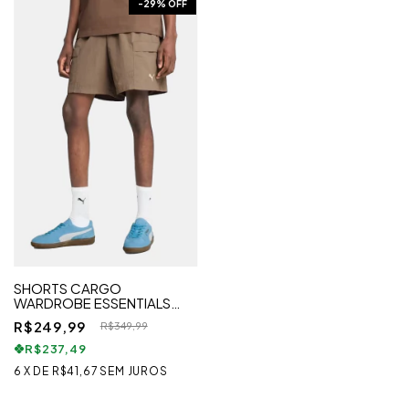
-
29
% OFF
SHORTS CARGO
WARDROBE ESSENTIALS
BEGE
R$249,99
R$349,99
R$237,49
6
X
DE
R$41,67
SEM JUROS