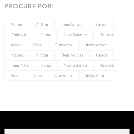
PROCURE POR:
Mizuno
All Star
Tênis Adidas
Crocs
Tênis Nike
Puma
New Balance
Reebok
Asics
Vans
Converse
Under Armor
Mizuno
All Star
Tênis Adidas
Crocs
Tênis Nike
Puma
New Balance
Reebok
Asics
Vans
Converse
Under Armor