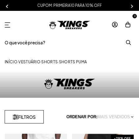
CUPOM: PRIMEIRA10 PARA 10% OFF
0
INÍCIO
·
VESTUÁRIO
·
SHORTS
·
SHORTS PUMA
FILTROS
ORDENAR POR:
MAIS VENDIDOS
-
29
% OFF