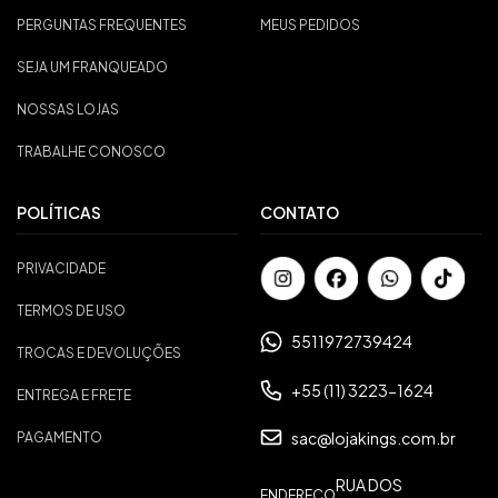
PERGUNTAS FREQUENTES
MEUS PEDIDOS
SEJA UM FRANQUEADO
NOSSAS LOJAS
TRABALHE CONOSCO
POLÍTICAS
CONTATO
PRIVACIDADE
TERMOS DE USO
5511972739424
TROCAS E DEVOLUÇÕES
+55 (11) 3223-1624
ENTREGA E FRETE
sac@lojakings.com.br
PAGAMENTO
RUA DOS
ENDEREÇO