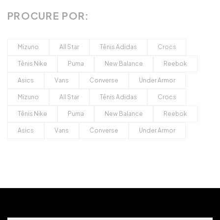
PROCURE POR:
Mizuno
All Star
Tênis Adidas
Crocs
Tênis Nike
Puma
New Balance
Reebok
Asics
Vans
Converse
Under Armor
Mizuno
All Star
Tênis Adidas
Crocs
Tênis Nike
Puma
New Balance
Reebok
Asics
Vans
Converse
Under Armor