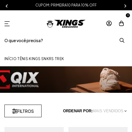
CUPOM: PRIMEIRA10 PARA 10% OFF
0
INÍCIO
·
TÊNIS
·
KINGS SNKRS
·
TREK
FILTROS
ORDENAR POR:
MAIS VENDIDOS