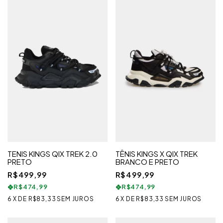
TENIS KINGS QIX TREK 2.0
TÊNIS KINGS X QIX TREK
PRETO
BRANCO E PRETO
R$499,99
R$499,99
R$474,99
R$474,99
6
X
DE
R$83,33
SEM JUROS
6
X
DE
R$83,33
SEM JUROS