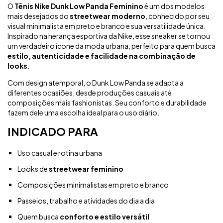
O
Tênis Nike Dunk Low Panda Feminino
é um dos modelos
mais desejados do
streetwear moderno
, conhecido por seu
visual minimalista em preto e branco e sua versatilidade única.
Inspirado na herança esportiva da Nike, esse sneaker se tornou
um verdadeiro ícone da moda urbana, perfeito para quem busca
estilo, autenticidade e facilidade na combinação de
looks
.
Com design atemporal, o Dunk Low Panda se adapta a
diferentes ocasiões, desde produções casuais até
composições mais fashionistas. Seu conforto e durabilidade
fazem dele uma escolha ideal para o uso diário.
INDICADO PARA
Uso casual e rotina urbana
Looks de
streetwear feminino
Composições minimalistas em preto e branco
Passeios, trabalho e atividades do dia a dia
Quem busca
conforto e estilo versátil