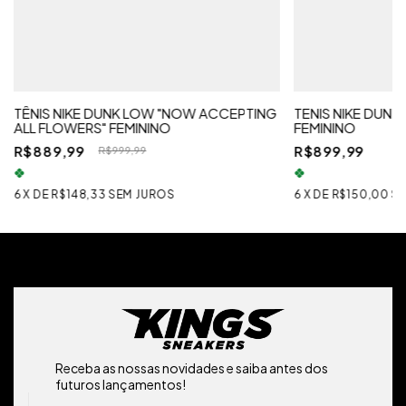
TÊNIS NIKE DUNK LOW "NOW ACCEPTING
TENIS NIKE DUN
ALL FLOWERS" FEMININO
FEMININO
R$889,99
R$899,99
R$999,99
6
X
DE
R$148,33
SEM JUROS
6
X
DE
R$150,00
SE
Receba as nossas novidades e saiba antes dos
futuros lançamentos!