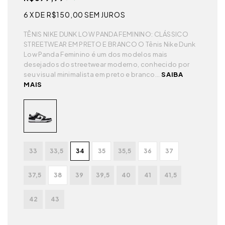
6
X DE
R$150,00
SEM JUROS
TÊNIS NIKE DUNK LOW PANDA FEMININO: CLÁSSICO
STREETWEAR EM PRETO E BRANCO O Tênis Nike Dunk
Low Panda Feminino é um dos modelos mais
desejados do streetwear moderno, conhecido por
seu visual minimalista em preto e branco...
SAIBA
MAIS
33
33,5
34
35
35,5
36
37
37,5
38
39
39,5
40
41
41,5
42
43