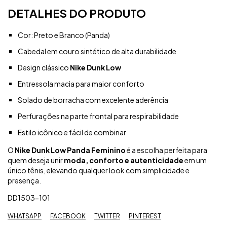
DETALHES DO PRODUTO
Cor: Preto e Branco (Panda)
Cabedal em couro sintético de alta durabilidade
Design clássico
Nike Dunk Low
Entressola macia para maior conforto
Solado de borracha com excelente aderência
Perfurações na parte frontal para respirabilidade
Estilo icônico e fácil de combinar
O
Nike Dunk Low Panda Feminino
é a escolha perfeita para
quem deseja unir
moda, conforto e autenticidade
em um
único tênis, elevando qualquer look com simplicidade e
presença.
DD1503-101
WHATSAPP
FACEBOOK
TWITTER
PINTEREST