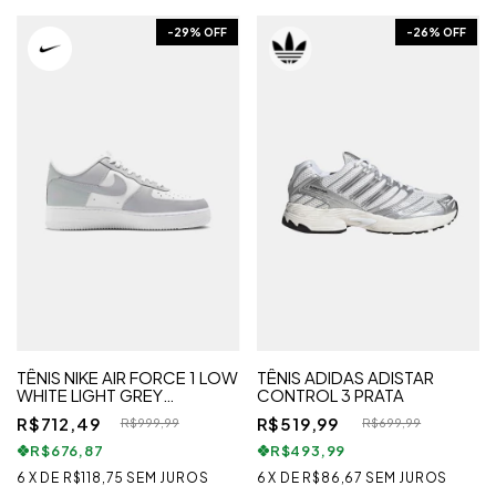
-
29
% OFF
-
26
% OFF
TÊNIS NIKE AIR FORCE 1 LOW
TÊNIS ADIDAS ADISTAR
WHITE LIGHT GREY
CONTROL 3 PRATA
MASCULINO
R$712,49
R$519,99
R$999,99
R$699,99
R$676,87
R$493,99
6
X
DE
R$118,75
SEM JUROS
6
X
DE
R$86,67
SEM JUROS