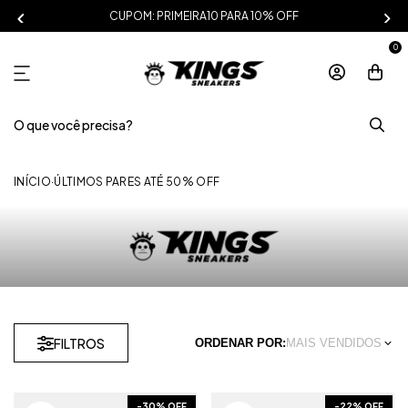
CUPOM: PRIMEIRA10 PARA 10% OFF
0
INÍCIO
·
ÚLTIMOS PARES ATÉ 50% OFF
FILTROS
ORDENAR POR:
MAIS VENDIDOS
-
30
% OFF
-
22
% OFF