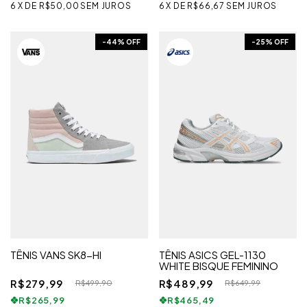
6
X
DE
R$50,00
SEM JUROS
6
X
DE
R$66,67
SEM JUROS
-
44
% OFF
-
25
% OFF
TÊNIS VANS SK8-HI
TÊNIS ASICS GEL-1130
WHITE BISQUE FEMININO
R$279,99
R$489,99
R$499,90
R$649,99
R$265,99
R$465,49