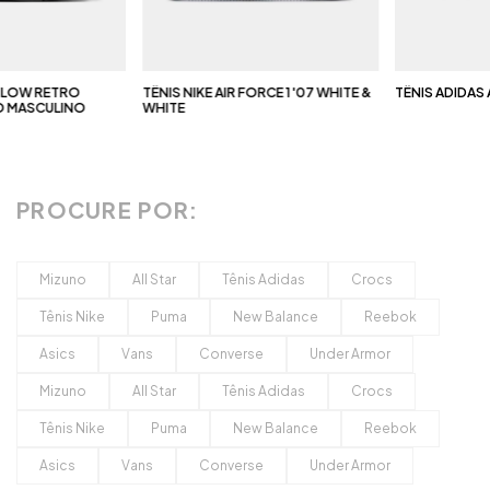
 RETRO
TÊNIS NIKE AIR FORCE 1 '07 WHITE &
TÊNIS ADIDAS ADI
SCULINO
WHITE
PROCURE POR:
Mizuno
All Star
Tênis Adidas
Crocs
Tênis Nike
Puma
New Balance
Reebok
Asics
Vans
Converse
Under Armor
Mizuno
All Star
Tênis Adidas
Crocs
Tênis Nike
Puma
New Balance
Reebok
Asics
Vans
Converse
Under Armor