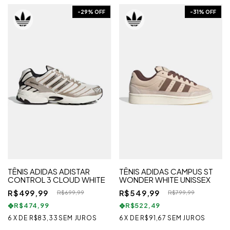
-
29
% OFF
-
31
% OFF
TÊNIS ADIDAS ADISTAR
TÊNIS ADIDAS CAMPUS ST
CONTROL 3 CLOUD WHITE
WONDER WHITE UNISSEX
R$499,99
R$549,99
R$699,99
R$799,99
R$474,99
R$522,49
6
X
DE
R$83,33
SEM JUROS
6
X
DE
R$91,67
SEM JUROS