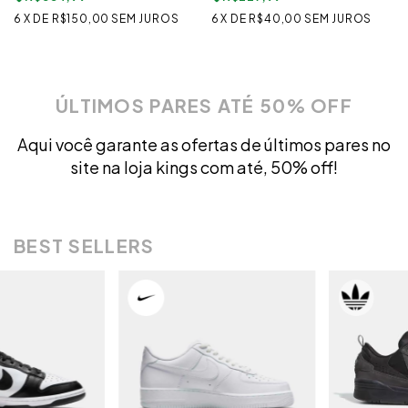
6
X
DE
R$150,00
SEM JUROS
6
X
DE
R$40,00
SEM JUROS
ÚLTIMOS PARES ATÉ 50% OFF
Aqui você garante as ofertas de últimos pares no
site na loja kings com até, 50% off!
BEST SELLERS