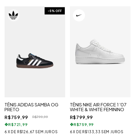
-
5
% OFF
TÊNIS ADIDAS SAMBA OG
TÊNIS NIKE AIR FORCE 1 '07
PRETO
WHITE & WHITE FEMININO
R$759,99
R$799,99
R$799,99
R$721,99
R$759,99
6
X
DE
R$126,67
SEM JUROS
6
X
DE
R$133,33
SEM JUROS