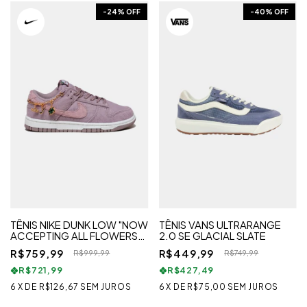
-
24
% OFF
-
40
% OFF
TÊNIS NIKE DUNK LOW "NOW
TÊNIS VANS ULTRARANGE
ACCEPTING ALL FLOWERS"
2.0 SE GLACIAL SLATE
FEMININO
R$759,99
R$449,99
R$999,99
R$749,99
R$721,99
R$427,49
6
X
DE
R$126,67
SEM JUROS
6
X
DE
R$75,00
SEM JUROS