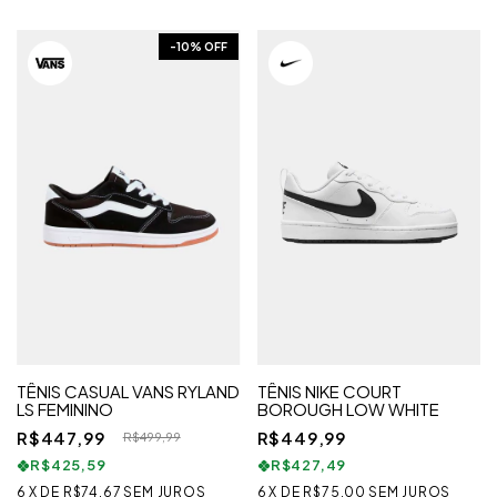
-
10
% OFF
TÊNIS CASUAL VANS RYLAND
TÊNIS NIKE COURT
LS FEMININO
BOROUGH LOW WHITE
R$447,99
R$449,99
R$499,99
R$425,59
R$427,49
6
X
DE
R$74,67
SEM JUROS
6
X
DE
R$75,00
SEM JUROS