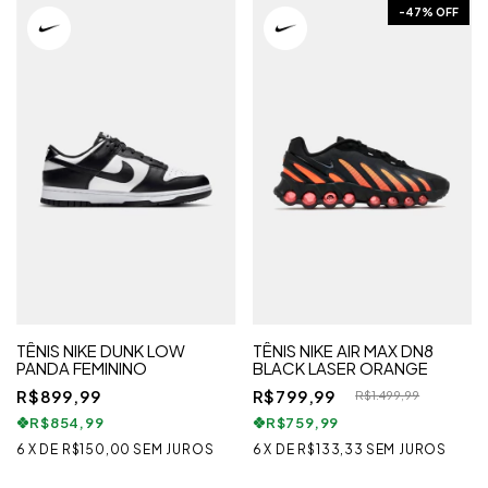
-
47
% OFF
TÊNIS NIKE DUNK LOW
TÊNIS NIKE AIR MAX DN8
PANDA FEMININO
BLACK LASER ORANGE
R$899,99
R$799,99
R$1.499,99
R$854,99
R$759,99
6
X
DE
R$150,00
SEM JUROS
6
X
DE
R$133,33
SEM JUROS