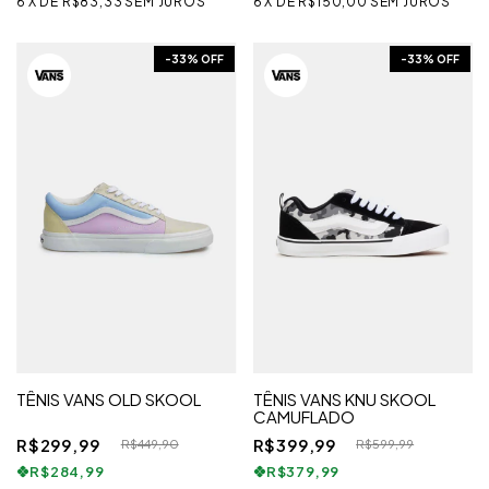
6
X
DE
R$83,33
SEM JUROS
6
X
DE
R$150,00
SEM JUROS
-
33
% OFF
-
33
% OFF
TÊNIS VANS OLD SKOOL
TÊNIS VANS KNU SKOOL
CAMUFLADO
R$299,99
R$399,99
R$449,90
R$599,99
R$284,99
R$379,99