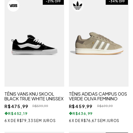
-
21
% OFF
-
34
% OFF
TÊNIS VANS KNU SKOOL
TÊNIS ADIDAS CAMPUS 00S
BLACK TRUE WHITE UNISSEX
VERDE OLIVA FEMININO
R$475,99
R$459,99
R$599,99
R$699,99
R$452,19
R$436,99
6
X
DE
R$79,33
SEM JUROS
6
X
DE
R$76,67
SEM JUROS