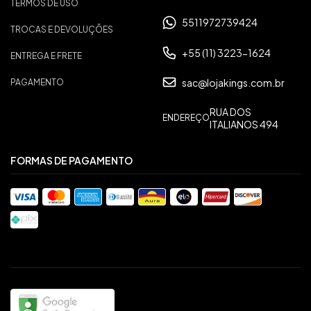
TERMOS DE USO
5511972739424
TROCAS E DEVOLUÇÕES
+55 (11) 3223-1624
ENTREGA E FRETE
sac@lojakings.com.br
PAGAMENTO
RUA DOS
ENDEREÇO
ITALIANOS 494
FORMAS DE PAGAMENTO