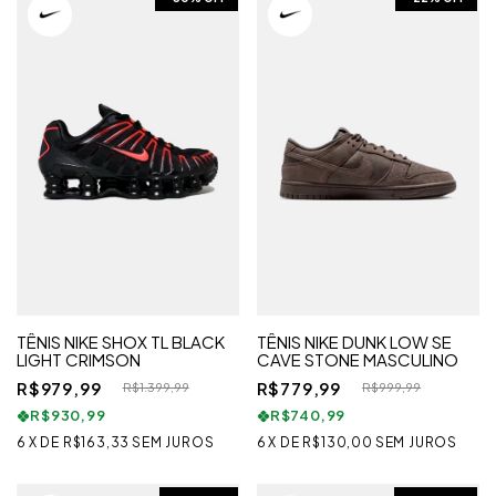
TÊNIS NIKE SHOX TL BLACK
TÊNIS NIKE DUNK LOW SE
LIGHT CRIMSON
CAVE STONE MASCULINO
R$979,99
R$779,99
R$1.399,99
R$999,99
R$930,99
R$740,99
6
X
DE
R$163,33
SEM JUROS
6
X
DE
R$130,00
SEM JUROS