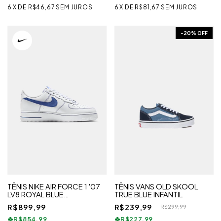
6
X
DE
R$46,67
SEM JUROS
6
X
DE
R$81,67
SEM JUROS
-
20
% OFF
TÊNIS NIKE AIR FORCE 1 '07
TÊNIS VANS OLD SKOOL
LV8 ROYAL BLUE
TRUE BLUE INFANTIL
MASCULINO
R$899,99
R$239,99
R$299,99
R$854,99
R$227,99