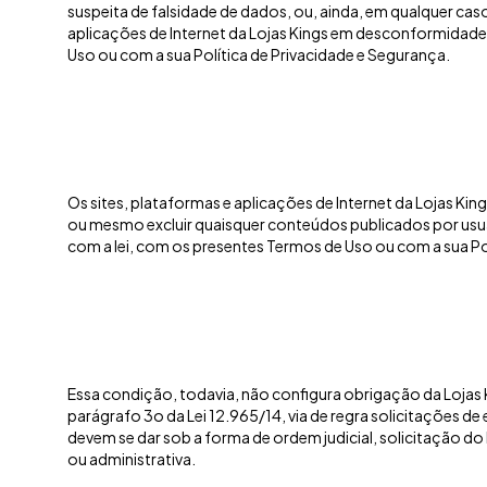
suspeita de falsidade de dados, ou, ainda, em qualquer caso
aplicações de Internet da Lojas Kings em desconformidade
Uso ou com a sua Política de Privacidade e Segurança.
Os sites, plataformas e aplicações de Internet da Lojas Kin
ou mesmo excluir quaisquer conteúdos publicados por us
com a lei, com os presentes Termos de Uso ou com a sua Po
Essa condição, todavia, não configura obrigação da Lojas K
parágrafo 3o da Lei 12.965/14, via de regra solicitações 
devem se dar sob a forma de ordem judicial, solicitação do M
ou administrativa.