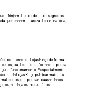
e infrinjam direitos de autor, segredos
inda que tenham natureza discriminatória,
ações de Internet da Lojas Kings de forma a
terceiros, ou de qualquer forma que possa
eu regular funcionamento. É especialmente
ternet da Lojas Kings publicar materiais
 maliciosos, que possam causar danos
gs, ou, ainda, a outros usuários.