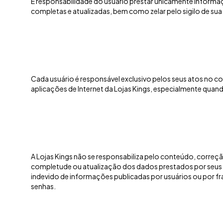
É responsabilidade do usuário prestar unicamente informaç
completas e atualizadas, bem como zelar pelo sigilo de sua
Cada usuário é responsável exclusivo pelos seus atos no co
aplicações de Internet da Lojas Kings, especialmente quand
A Lojas Kings não se responsabiliza pelo conteúdo, correçã
completude ou atualização dos dados prestados por seus
indevido de informações publicadas por usuários ou por f
senhas.