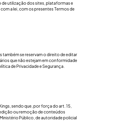
 de utilização dos sites, plataformas e
 com a lei, com os presentes Termos de
gs também se reservam o direito de editar
uários que não estejam em conformidade
lítica de Privacidade e Segurança.
ings, sendo que, por força do art. 15,
de edição ou remoção de conteúdos
inistério Público, de autoridade policial