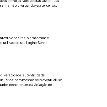
ões corretas, verdadeiras, autênticas,
 senha, não divulgando-a a terceiros.
ntexto dos sites, plataformas e
o utilizado o seu Login e Senha.
o, veracidade, autenticidade,
 usuários, nem mesmo pelo eventual uso
raudes decorrentes da violação de