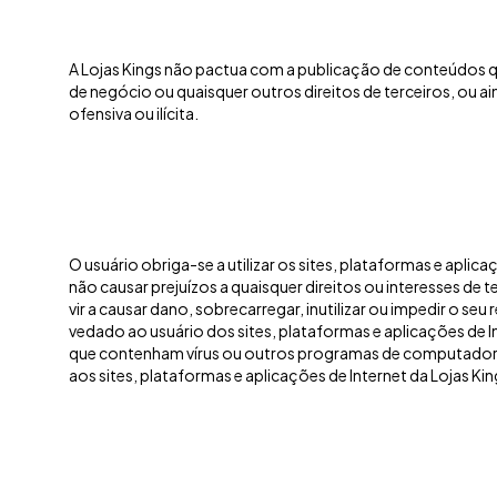
A Lojas Kings não pactua com a publicação de conteúdos qu
de negócio ou quaisquer outros direitos de terceiros, ou a
ofensiva ou ilícita.
O usuário obriga-se a utilizar os sites, plataformas e aplic
não causar prejuízos a quaisquer direitos ou interesses de 
vir a causar dano, sobrecarregar, inutilizar ou impedir o s
vedado ao usuário dos sites, plataformas e aplicações de In
que contenham vírus ou outros programas de computador
aos sites, plataformas e aplicações de Internet da Lojas Kin