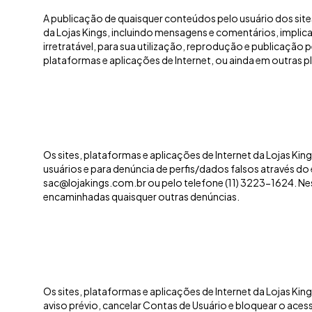
A publicação de quaisquer conteúdos pelo usuário dos site
da Lojas Kings, incluindo mensagens e comentários, implica
irretratável, para sua utilização, reprodução e publicação pe
plataformas e aplicações de Internet, ou ainda em outras 
Os sites, plataformas e aplicações de Internet da Lojas K
usuários e para denúncia de perfis/dados falsos através d
sac@lojakings.com.br
ou pelo telefone (11) 3223-1624. N
encaminhadas quaisquer outras denúncias.
Os sites, plataformas e aplicações de Internet da Lojas Kin
aviso prévio, cancelar Contas de Usuário e bloquear o ace