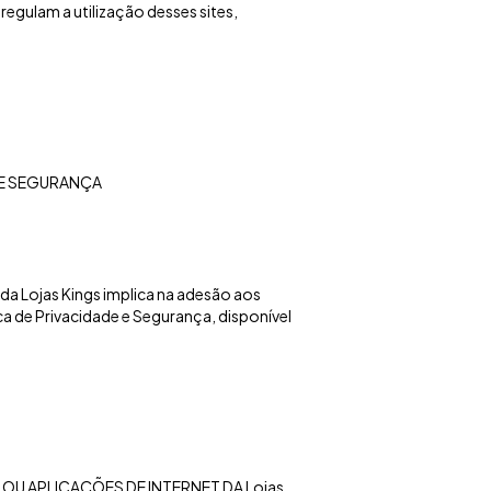
egulam a utilização desses sites,
 E SEGURANÇA
 da Lojas Kings implica na adesão aos
ca de Privacidade e Segurança, disponível
OU APLICAÇÕES DE INTERNET DA Lojas