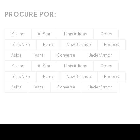
PROCURE POR:
Mizuno
All Star
Tênis Adidas
Crocs
Tênis Nike
Puma
New Balance
Reebok
Asics
Vans
Converse
Under Armor
Mizuno
All Star
Tênis Adidas
Crocs
Tênis Nike
Puma
New Balance
Reebok
Asics
Vans
Converse
Under Armor