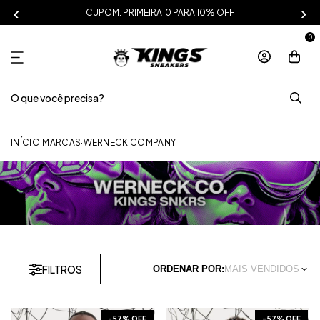
CUPOM: PRIMEIRA10 PARA 10% OFF
0
INÍCIO
·
MARCAS
·
WERNECK COMPANY
FILTROS
ORDENAR POR:
MAIS VENDIDOS
-
57
% OFF
-
57
% OFF