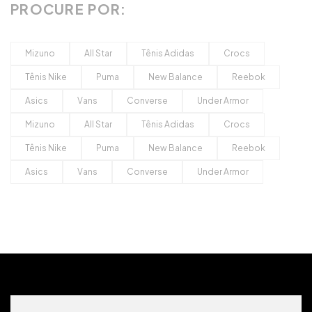
PROCURE POR:
Mizuno
All Star
Tênis Adidas
Crocs
Tênis Nike
Puma
New Balance
Reebok
Asics
Vans
Converse
Under Armor
Mizuno
All Star
Tênis Adidas
Crocs
Tênis Nike
Puma
New Balance
Reebok
Asics
Vans
Converse
Under Armor