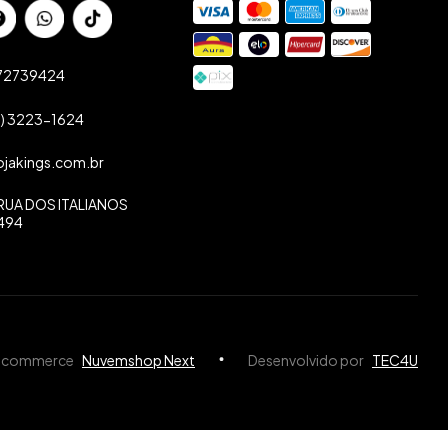
72739424
1) 3223-1624
ojakings.com.br
RUA DOS ITALIANOS
494
e-commerce
Nuvemshop Next
Desenvolvido por
TEC4U