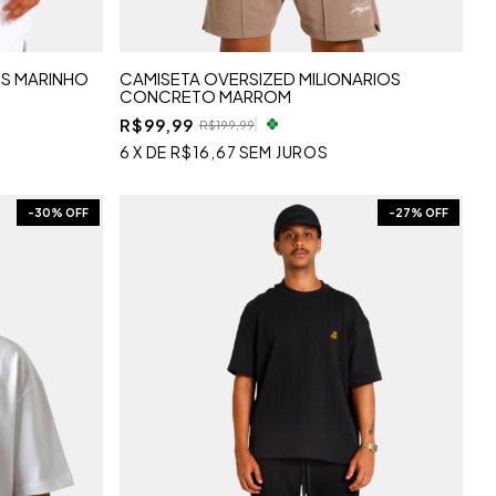
OS MARINHO
CAMISETA OVERSIZED MILIONARIOS
CONCRETO MARROM
R$99,99
R$199,99
6
X
DE
R$16,67
SEM JUROS
-
30
% OFF
-
27
% OFF