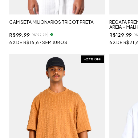
CAMISETA MILIONARIOS TRICOT PRETA
REGATA PREM
AREIA – MA
R$99,99
R$129,99
R$199,99
R$
6
X
DE
R$16,67
SEM JUROS
6
X
DE
R$21,
-
27
% OFF