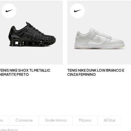
NIS NIKE SHOX TL METALLIC
TENIS NIKE DUNK LOW BRANCO E
MATITE PRETO
CINZA FEMININO
ns
Converse
Under Armor
Mizuno
All Star
nder Armor