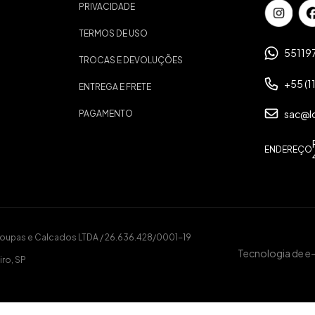
PRIVACIDADE
TERMOS DE USO
55119
TROCAS E DEVOLUÇÕES
+55 (1
ENTREGA E FRETE
sac@l
PAGAMENTO
ENDEREÇO
Roupas e Calcados LTDA / 26.636.428/0001-19
Tecnologia de 
iro, SP