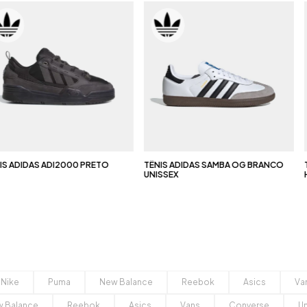
 ADIDAS ADI2000 PRETO
TÊNIS ADIDAS SAMBA OG BRANCO
TÊ
UNISSEX
HE
 Nike
Puma
New Balance
Reebok
Asics
Va
 Balance
Reebok
Asics
Vans
Converse
U