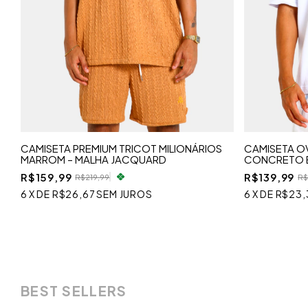
CAMISETA PREMIUM TRICOT MILIONÁRIOS
CAMISETA OV
MARROM – MALHA JACQUARD
CONCRETO 
R$159,99
R$139,99
R$219,99
R$
6
X
DE
R$26,67
SEM JUROS
6
X
DE
R$23,
BEST SELLERS