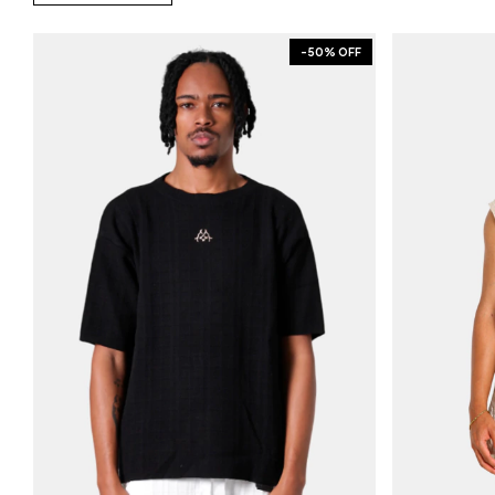
-
50
% OFF