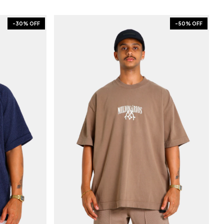
-
30
% OFF
-
50
% OFF