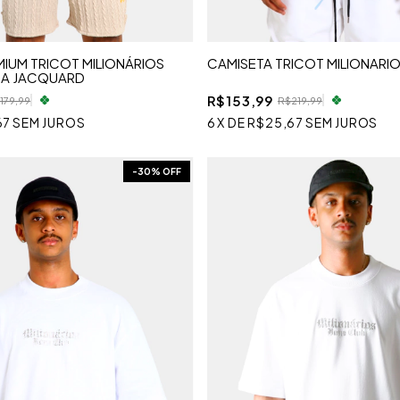
IUM TRICOT MILIONÁRIOS
CAMISETA TRICOT MILIONARI
LHA JACQUARD
R$153,99
179,99
R$219,99
67
SEM JUROS
6
X
DE
R$25,67
SEM JUROS
-
30
% OFF