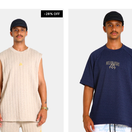
-
28
% OFF