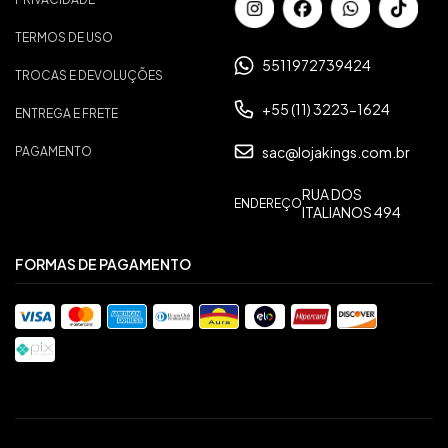
TERMOS DE USO
5511972739424
TROCAS E DEVOLUÇÕES
+55 (11) 3223-1624
ENTREGA E FRETE
sac@lojakings.com.br
PAGAMENTO
RUA DOS
ENDEREÇO
ITALIANOS 494
FORMAS DE PAGAMENTO