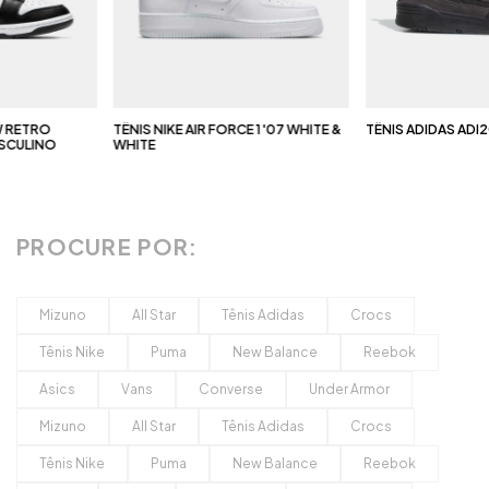
ETRO
TÊNIS NIKE AIR FORCE 1 '07 WHITE &
TÊNIS ADIDAS ADI20
ULINO
WHITE
PROCURE POR:
Mizuno
All Star
Tênis Adidas
Crocs
Tênis Nike
Puma
New Balance
Reebok
Asics
Vans
Converse
Under Armor
Mizuno
All Star
Tênis Adidas
Crocs
Tênis Nike
Puma
New Balance
Reebok