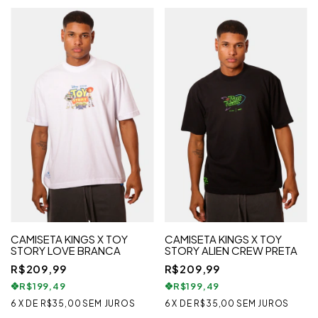
CAMISETA KINGS X TOY
CAMISETA KINGS X TOY
STORY LOVE BRANCA
STORY ALIEN CREW PRETA
R$209,99
R$209,99
R$199,49
R$199,49
6
X
DE
R$35,00
SEM JUROS
6
X
DE
R$35,00
SEM JUROS