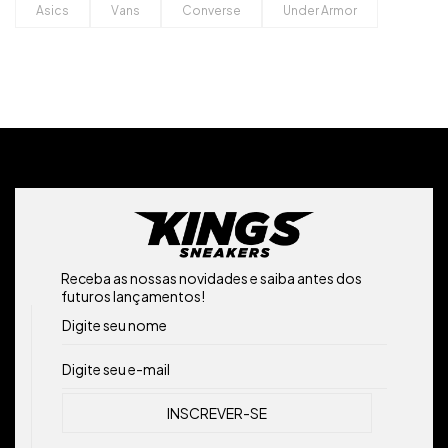
Asics
Vans
Converse
Under Armor
Receba as nossas novidades e saiba antes dos
futuros lançamentos!