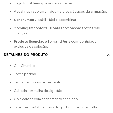
Logo Tom & Jerry aplicado nas costas.
Visual inspirado em um dos maiores clássicos da animação.
Cor chumbo
versátil e fácil de combinar.
Modelagem confortável para acompanhar a rotina das
crianças.
Produto licenciado Tom and Jerry
com identidade
exclusiva da coleção.
DETALHES DO PRODUTO
Cor: Chumbo
Forma padrão
Fechamento sem fechamento
Cabedal em malha de algodão
Gola careca com acabamento canelado
Estampa frontal com Jerry dirigindo um carro vermelho