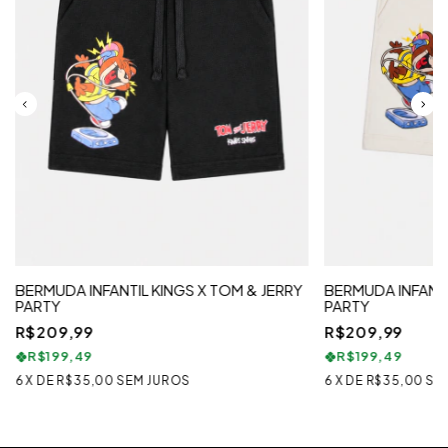
BERMUDA INFANTIL KINGS X TOM & JERRY
BERMUDA INFANTI
PARTY
PARTY
R$209,99
R$209,99
R$199,49
R$199,49
6
X
DE
R$35,00
SEM JUROS
6
X
DE
R$35,00
SE