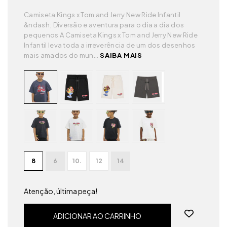
Camiseta Kings x Tom and Jerry New Ride Infantil
&ndash; Diversão e aventura para o dia a dia dos
pequenos A Camiseta Kings x Tom and Jerry New Ride
Infantil leva toda a irreverência de um dos desenhos
mais amados do mun...
SAIBA MAIS
8
6
10.
12
14
Atenção, última peça!