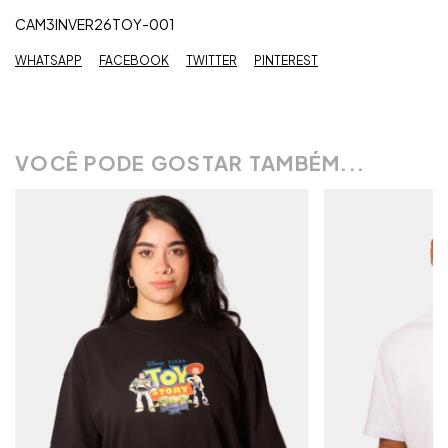
CAM3INVER26TOY-001
WHATSAPP
FACEBOOK
TWITTER
PINTEREST
VOCÊ PODE GOSTAR TAMBÉM...