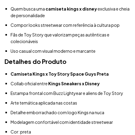
Quem busca uma
camiseta kings x disney
exclusiva e cheia
de personalidade
Compor looks streetwear com referência à cultura pop
Fãs de Toy Story que valorizam peças autênticas e
colecionáveis
Uso casual com visual moderno e marcante
Detalhes do Produto
Camiseta Kings x Toy Story Space Guys Preta
Collab oficial entre
Kings Sneakers x Disney
Estampa frontal com Buzz Lightyear e aliens de Toy Story
Arte temática aplicada nas costas
Detalhe emborrachado com logo Kings na nuca
Modelagem confortável com identidade streetwear
Cor: preta