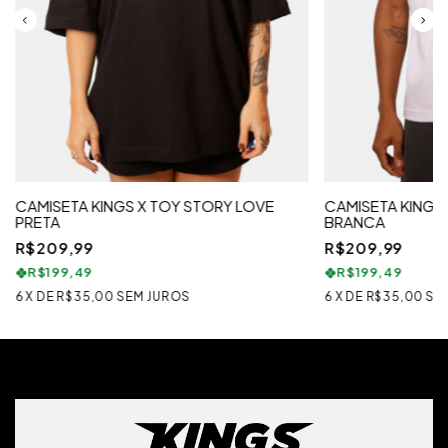
CAMISETA KINGS X TOY STORY LOVE
CAMISETA KINGS
PRETA
BRANCA
R$209,99
R$209,99
R$199,49
R$199,49
6
X
DE
R$35,00
SEM JUROS
6
X
DE
R$35,00
SE