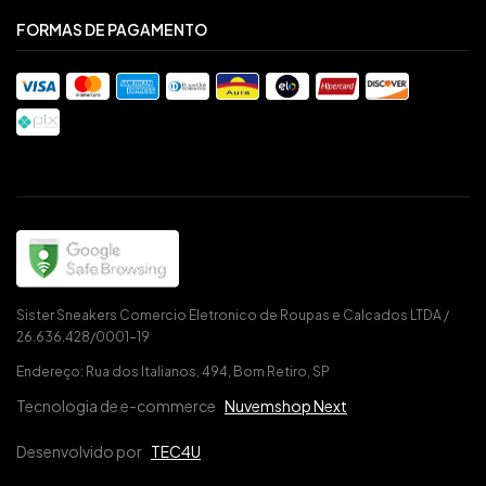
FORMAS DE PAGAMENTO
Sister Sneakers Comercio Eletronico de Roupas e Calcados LTDA /
26.636.428/0001-19
Endereço: Rua dos Italianos, 494, Bom Retiro, SP
Tecnologia de e-commerce
Nuvemshop Next
Desenvolvido por
TEC4U