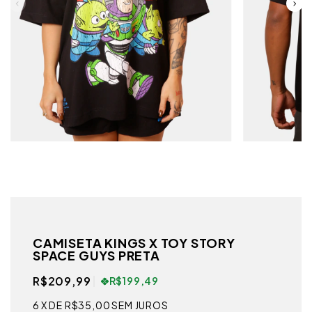
CAMISETA KINGS X TOY STORY
SPACE GUYS PRETA
R$209,99
R$199,49
6
X DE
R$35,00
SEM JUROS