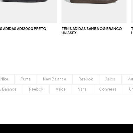
S ADIDAS ADI2000 PRETO
TÊNIS ADIDAS SAMBA OG BRANCO
TÊ
UNISSEX
H
 Nike
Puma
New Balance
Reebok
Asics
Va
 Balance
Reebok
Asics
Vans
Converse
U