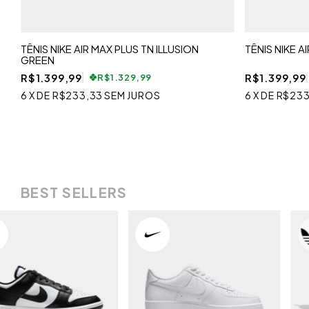
TÊNIS NIKE AIR MAX PLUS TN ILLUSION
TÊNIS NIKE A
GREEN
R$1.399,99
R$1.399,99
R$1.329,99
6
X
DE
R$233,33
SEM JUROS
6
X
DE
R$233
BEST SELLERS