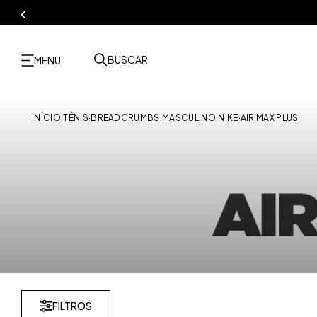
BUSCAR
MENU
INÍCIO
·
TÊNIS
·
BREADCRUMBS.MASCULINO
·
NIKE
·
AIR MAX PLUS
FILTROS