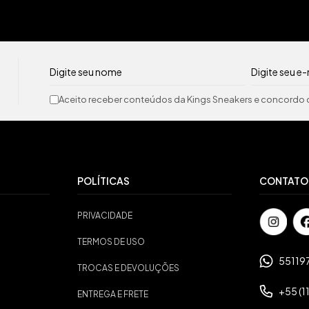
Aceito receber conteúdos da Kings Sneakers e concordo c
POLÍTICAS
CONTATO
PRIVACIDADE
TERMOS DE USO
55119
TROCAS E DEVOLUÇÕES
+55 (1
ENTREGA E FRETE