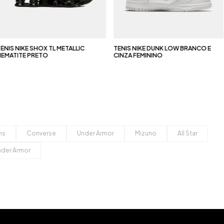
NIS NIKE SHOX TL METALLIC
TENIS NIKE DUNK LOW BRANCO E
EMATITE PRETO
CINZA FEMININO
ns
Converse
Under Armor
Mizuno
All Star
nder Armor