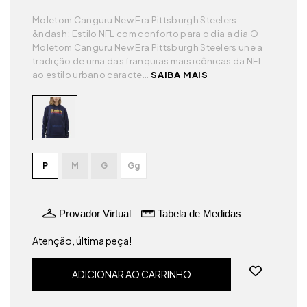
Moletom Canguru New Era Pittsburgh Steelers
&ndash; Estilo NFL com conforto para o dia a dia O
Moletom Canguru New Era Pittsburgh Steelers une a
tradição de uma das franquias mais icônicas da NFL
ao estilo urbano caracte...
SAIBA MAIS
P
M
G
Gg
Provador Virtual
Tabela de Medidas
Atenção, última peça!