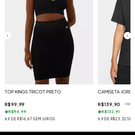
TOP KINGS TRICOT PRETO
CAMISETA JORD
R$99,99
R$139,90
R$199
R$94,99
R$132,91
6
X
DE
R$16,67
SEM JUROS
6
X
DE
R$23,32
SEM