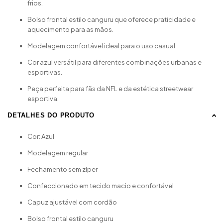
frios.
Bolso frontal estilo canguru que oferece praticidade e
aquecimento para as mãos.
Modelagem confortável ideal para o uso casual.
Cor azul versátil para diferentes combinações urbanas e
esportivas.
Peça perfeita para fãs da NFL e da estética streetwear
esportiva.
DETALHES DO PRODUTO
Cor: Azul
Modelagem regular
Fechamento sem zíper
Confeccionado em tecido macio e confortável
Capuz ajustável com cordão
Bolso frontal estilo canguru