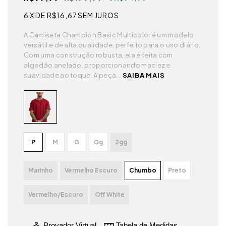
6
X DE
R$16,67
SEM JUROS
A Camiseta Champion Basic Multicolor é um modelo
versátil e de alta qualidade, perfeito para o uso diário.
Com uma construção robusta, ela é feita com
algodão anelado, proporcionando maciez e
suavidade ao toque. A peça...
SAIBA MAIS
P
M
G
Gg
2gg
Marinho
Vermelho Escuro
Chumbo
Preto
Vermelho/Escuro
Off White
Provador Virtual
Tabela de Medidas