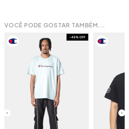
VOCÊ PODE GOSTAR TAMBÉM...
-
45
% OFF