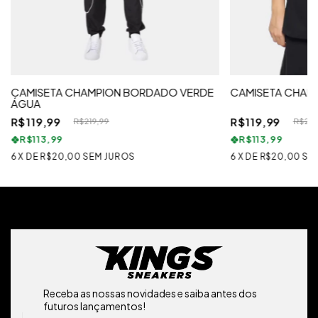
CAMISETA CHAMPION BORDADO VERDE
CAMISETA CHAM
ÁGUA
R$119,99
R$119,99
R$219,99
R$219
R$113,99
R$113,99
6
X
DE
R$20,00
SEM JUROS
6
X
DE
R$20,00
SE
Receba as nossas novidades e saiba antes dos
futuros lançamentos!