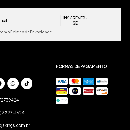
om a Política de Privacidade
FORMAS DE PAGAMENTO
72739424
1) 3223-1624
ojakings.com.br