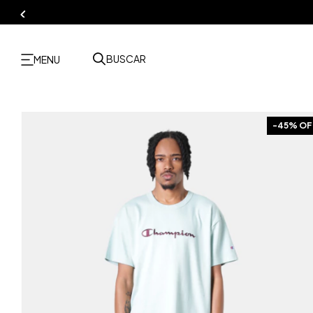
BUSCAR
MENU
-
45
% OF