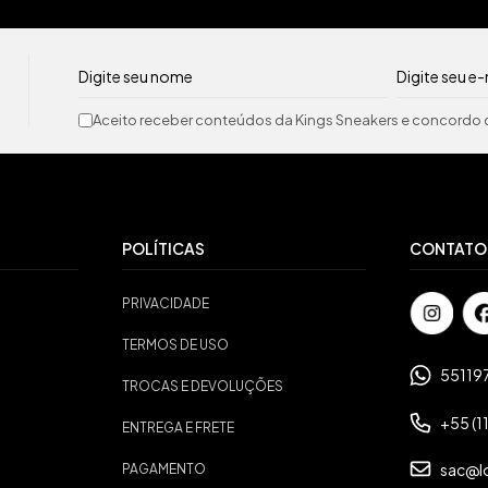
Aceito receber conteúdos da Kings Sneakers e concordo c
POLÍTICAS
CONTATO
PRIVACIDADE
TERMOS DE USO
55119
TROCAS E DEVOLUÇÕES
+55 (1
ENTREGA E FRETE
sac@l
PAGAMENTO