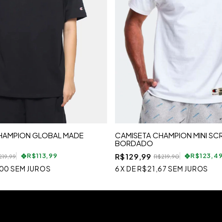
HAMPION GLOBAL MADE
CAMISETA CHAMPION MINI SCR
BORDADO
R$129,99
R$113,99
R$123,4
219,99
R$219,90
,00
SEM JUROS
6
X
DE
R$21,67
SEM JUROS