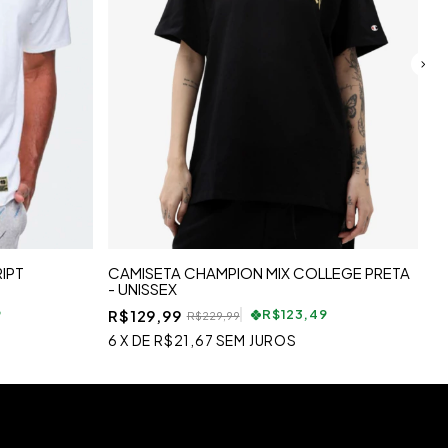
IPT
CAMISETA CHAMPION MIX COLLEGE PRETA
C
- UNISSEX
B
R$129,99
R
9
R$123,49
R$229,99
6
X
DE
R$21,67
SEM JUROS
6