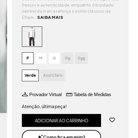
frescor e autenticidade, enquanto o bordado
central da marca reforça o estilo clássico da
Cham...
SAIBA MAIS
P
M
G
Gg
2gg
Verde
Azul Claro
Provador Virtual
Tabela de Medidas
Atenção, última peça!
Como fica em mim?