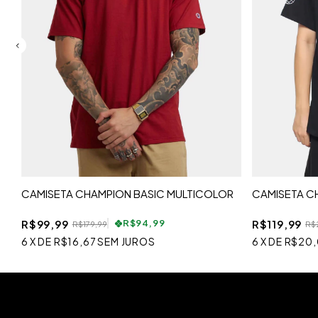
CAMISETA CHAMPION BASIC MULTICOLOR
CAMISETA C
R$99,99
R$119,99
R$94,99
R$179,99
R$
6
X
DE
R$16,67
SEM JUROS
6
X
DE
R$20