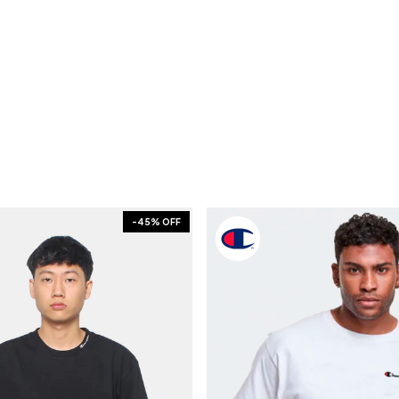
-
45
% OFF