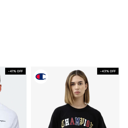
-
41
% OFF
-
43
% OFF