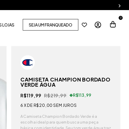
0
 LOJAS
SEJA UM FRANQUEADO
CAMISETA CHAMPION BORDADO
VERDE ÁGUA
R$119,99
R$219,99
R$113,99
6
X DE
R$20,00
SEM JUROS
A Camiseta Champion Bordado Verde é a
escolha ideal para quem busca uma peça
básica com identidade. Seu tom verde água traz