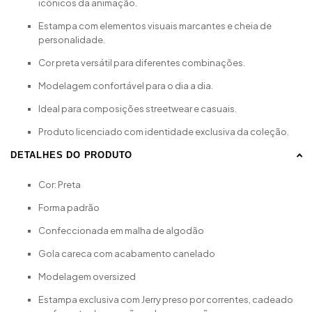
icônicos da animação.
Estampa com elementos visuais marcantes e cheia de
personalidade.
Cor preta versátil para diferentes combinações.
Modelagem confortável para o dia a dia.
Ideal para composições streetwear e casuais.
Produto licenciado com identidade exclusiva da coleção.
DETALHES DO PRODUTO
Cor: Preta
Forma padrão
Confeccionada em malha de algodão
Gola careca com acabamento canelado
Modelagem oversized
Estampa exclusiva com Jerry preso por correntes, cadeado