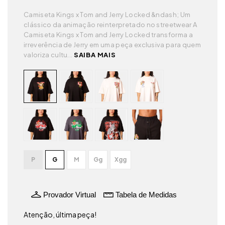
Camiseta Kings x Tom and Jerry Locked &ndash; Um
clássico da animação reinterpretado no streetwear A
Camiseta Kings x Tom and Jerry Locked transforma a
irreverência de Jerry em uma peça exclusiva para quem
valoriza cultu...
SAIBA MAIS
P
G
M
Gg
Xgg
Provador Virtual
Tabela de Medidas
Atenção, última peça!