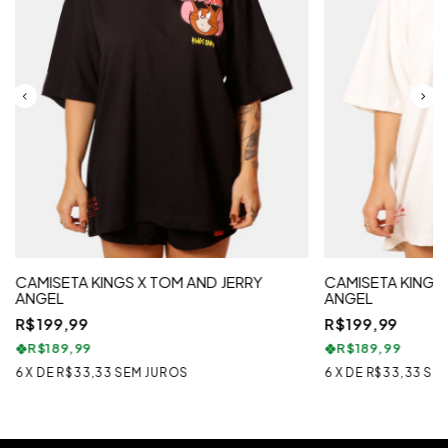
CAMISETA KINGS X TOM AND JERRY
CAMISETA KINGS 
ANGEL
ANGEL
R$199,99
R$199,99
R$189,99
R$189,99
6
X
DE
R$33,33
SEM JUROS
6
X
DE
R$33,33
SE