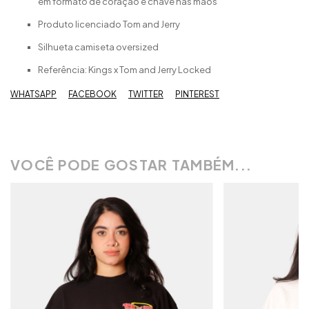
em formato de coração e chave nas mãos
Produto licenciado Tom and Jerry
Silhueta camiseta oversized
Referência: Kings x Tom and Jerry Locked
WHATSAPP
FACEBOOK
TWITTER
PINTEREST
VOCÊ PODE GOSTAR TAMBÉM...