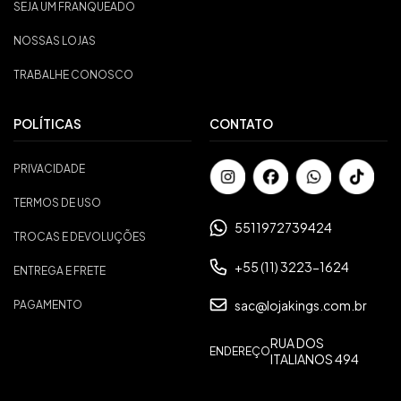
SEJA UM FRANQUEADO
NOSSAS LOJAS
TRABALHE CONOSCO
POLÍTICAS
CONTATO
PRIVACIDADE
TERMOS DE USO
5511972739424
TROCAS E DEVOLUÇÕES
+55 (11) 3223-1624
ENTREGA E FRETE
sac@lojakings.com.br
PAGAMENTO
RUA DOS
ENDEREÇO
ITALIANOS 494