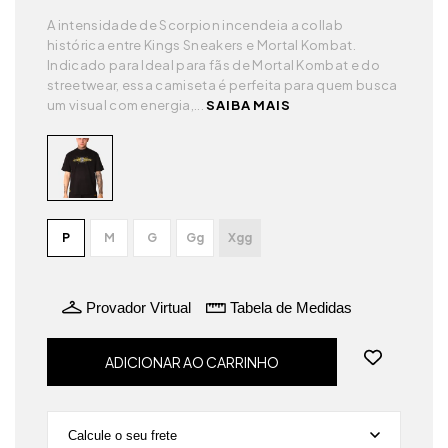
A intensidade de Scorpion incendeia a collab
histórica entre Kings Sneakers e Mortal Kombat.
Indicado para Ideal para fãs de Mortal Kombat e do
streetwear, essa camiseta é perfeita para quem busca
um visual com energia,...
SAIBA MAIS
P
M
G
Gg
Xgg
Provador Virtual
Tabela de Medidas
Calcule o seu frete