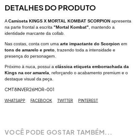
DETALHES DO PRODUTO
A
Camiseta KINGS X MORTAL KOMBAT SCORPION
apresenta
na parte frontal a escrita
"Mortal Kombat"
, mantendo a
identidade marcante da collab.
Nas costas, conta com uma
arte impactante do Scorpion
em
tons de amarelo e preto
, trazendo toda a intensidade e
presença do personagem.
Próximo à nuca, possui a
clássica etiqueta emborrachada da
Kings na cor amarela
, reforçando o acabamento premium e o
destaque visual da peça.
CMT8INVER26MOR-001
WHATSAPP
FACEBOOK
TWITTER
PINTEREST
VOCÊ PODE GOSTAR TAMBÉM...