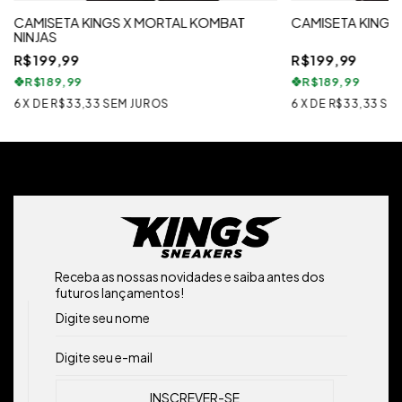
CAMISETA KINGS X MORTAL KOMBAT
CAMISETA KINGS
NINJAS
R$199,99
R$199,99
R$189,99
R$189,99
6
X
DE
R$33,33
SEM JUROS
6
X
DE
R$33,33
SE
Receba as nossas novidades e saiba antes dos
futuros lançamentos!