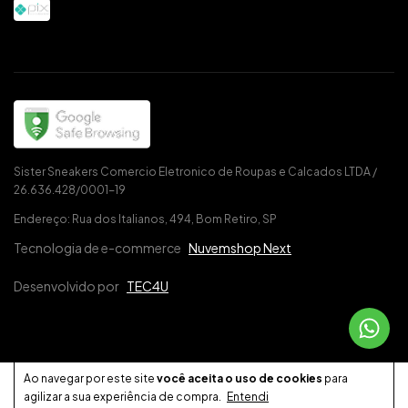
Sister Sneakers Comercio Eletronico de Roupas e Calcados LTDA /
26.636.428/0001-19
Endereço: Rua dos Italianos, 494, Bom Retiro, SP
Tecnologia de e-commerce
Nuvemshop Next
Desenvolvido por
TEC4U
Ao navegar por este site
você aceita o uso de cookies
para
agilizar a sua experiência de compra.
Entendi