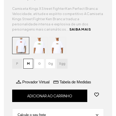
Camiseta Kings X Street Fighter Ken Perfect Branca:
Velocidade, atitude e espírito competitivo A Camiseta
Kings Street Fighter Ken Branca traduz a
personalidade intensa e explosiva de um dos
personagens mais carismáticos...
SAIBA MAIS
P
M
G
Gg
Xgg
Provador Virtual
Tabela de Medidas
Calcule o seu frete