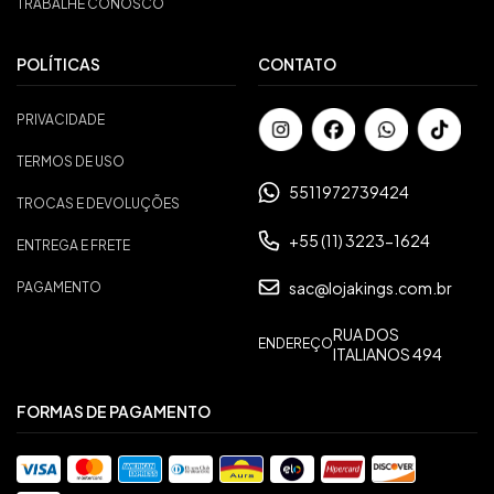
TRABALHE CONOSCO
POLÍTICAS
CONTATO
PRIVACIDADE
TERMOS DE USO
5511972739424
TROCAS E DEVOLUÇÕES
+55 (11) 3223-1624
ENTREGA E FRETE
sac@lojakings.com.br
PAGAMENTO
RUA DOS
ENDEREÇO
ITALIANOS 494
FORMAS DE PAGAMENTO