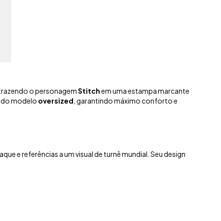
 trazendo o personagem
Stitch
em uma estampa marcante
co do modelo
oversized
, garantindo máximo conforto e
que e referências a um visual de turnê mundial. Seu design