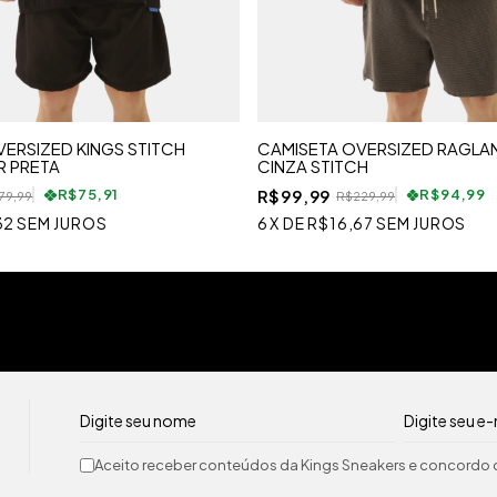
ERSIZED KINGS STITCH
CAMISETA OVERSIZED RAGLA
 PRETA
CINZA STITCH
R$99,99
R$75,91
R$94,99
79,99
R$229,99
32
SEM JUROS
6
X
DE
R$16,67
SEM JUROS
Aceito receber conteúdos da Kings Sneakers e concordo c