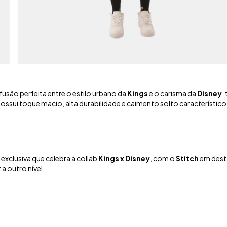
fusão perfeita entre o estilo urbano da
Kings
e o carisma da
Disney
,
possui toque macio, alta durabilidade e caimento solto característi
 exclusiva que celebra a collab
Kings x Disney
, com o
Stitch
em desta
a outro nível.