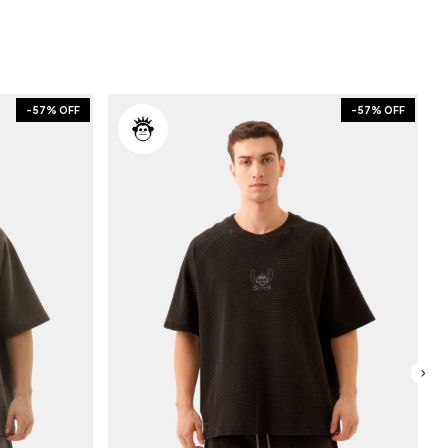
-
57
% OFF
-
57
% OFF