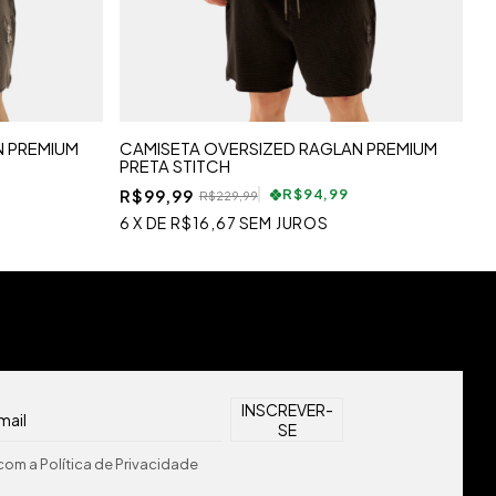
N PREMIUM
CAMISETA OVERSIZED RAGLAN PREMIUM
S
PRETA STITCH
R$99,99
R
R$94,99
R$229,99
6
X
DE
R$16,67
SEM JUROS
6
om a Política de Privacidade