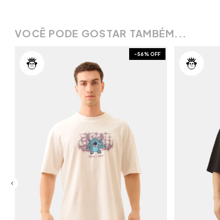
VOCÊ PODE GOSTAR TAMBÉM...
F
-
56
% OFF