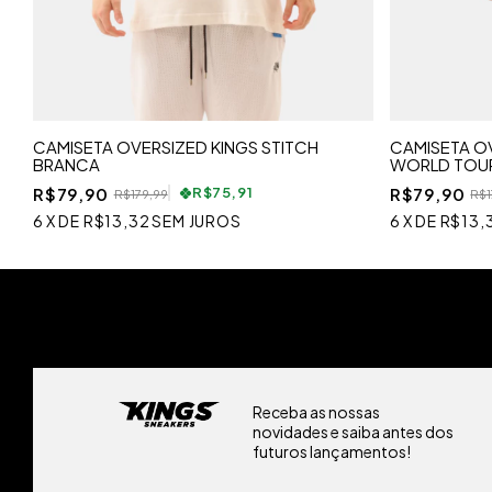
CAMISETA OVERSIZED KINGS STITCH
CAMISETA OV
BRANCA
WORLD TOUR
R$79,90
R$79,90
R$75,91
R$179,99
R$1
6
X
DE
R$13,32
SEM JUROS
6
X
DE
R$13,
Receba as nossas
novidades e saiba antes dos
futuros lançamentos!