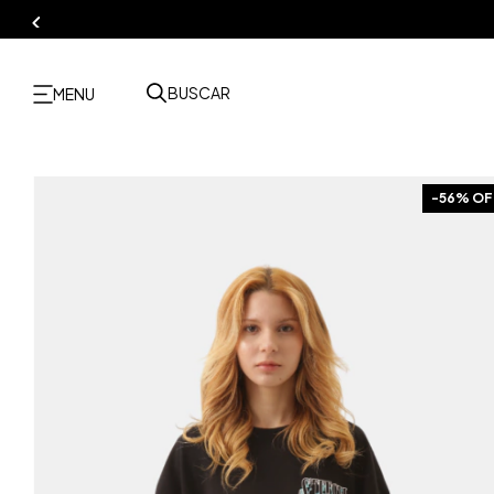
BUSCAR
MENU
-
56
% OF