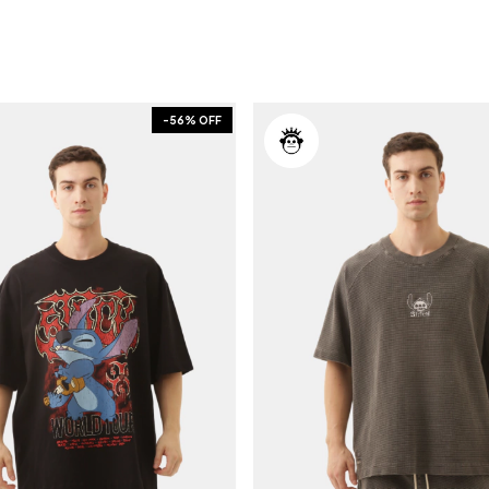
-
56
% OFF