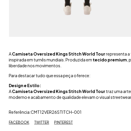
A
Camiseta Oversized Kings Stitch World Tour
representa a 
inspirada em turnês mundiais. Produzida em
tecido premium
, 
liberdade nos movimentos.
Para destacar tudo que essa peça oferece:
Design e Estilo:
A
Camiseta Oversized Kings Stitch World Tour
traz uma arte
moderno e acabamento de qualidade elevam o visual streetwear 
Referência:CMT12VER26STITCH-001
FACEBOOK
TWITTER
PINTEREST