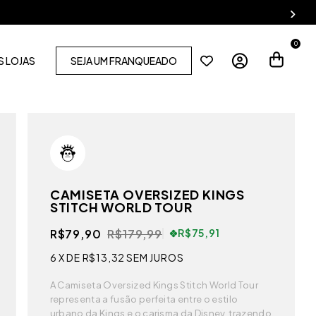
0
 LOJAS
SEJA UM FRANQUEADO
CAMISETA OVERSIZED KINGS
STITCH WORLD TOUR
R$79,90
R$179,99
R$75,91
6
X DE
R$13,32
SEM JUROS
A Camiseta Oversized Kings Stitch World Tour
representa a fusão perfeita entre o estilo
urbano da Kings e o carisma da Disney, trazendo