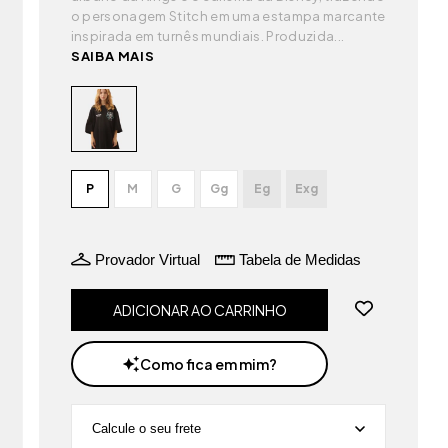
o personagem Stitch em uma estampa marcante
inspirada em turnês mundiais. Produzida...
SAIBA MAIS
P
M
G
Gg
Eg
Exg
Provador Virtual
Tabela de Medidas
Como fica em mim?
Calcule o seu frete