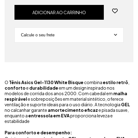
Calcule o seu frete
Não sei meu CEP
O
Tênis Asics Gel-1130 White Bisque
combina
estilo retrô
,
conforto
e
durabilidade
em um design inspirado nos
modelos de corrida dos anos 2000. Com cabedal em
malha
respirável
e sobreposições em material sintético, oferece
ventilação e suporte ideais para o uso diário. A tecnologia
GEL
no calcanhar garante
amortecimento eficaz
e pisada suave,
enquanto a
entressola em EVA
proporciona leveza e
estabilidade
Para conforto e desempenho: