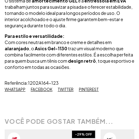
O sistema de
amortecimento GEL
e a
entressola em EVA
trabalham juntos para suavizar a pisada e oferecer estabilidade,
tornando o modelo ideal para longos períodos de uso. O
interior acolchoado e o ajuste firme garantem bem-estar e
segurança durante todo o dia.
Para estilo e versatilidade:
Com cores neutras em branco e creme e detalhes em
alaranjado
, o
Asics Gel-1130
traz um visual moderno que
combina facilmente com diferentes estilos. É a escolha perfeita
para quem busca um tênis com
design retrô
, toque esportivo e
conforto em todas as ocasiões.
Referência:1202A164-123
WHATSAPP
FACEBOOK
TWITTER
PINTEREST
VOCÊ PODE GOSTAR TAMBÉM...
-
29
% OFF