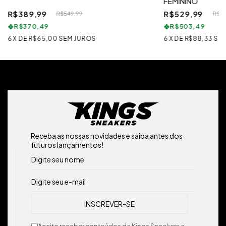
FEMININO
R$389,99
R$529,99
R$549,99
R$79
R$370,49
R$503,49
6
X
DE
R$65,00
SEM JUROS
6
X
DE
R$88,33
SE
Receba as nossas novidades e saiba antes dos
futuros lançamentos!