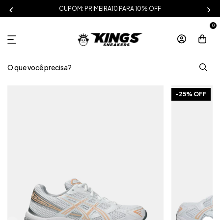
CUPOM: PRIMEIRA10 PARA 10% OFF
0
-
25
% OFF