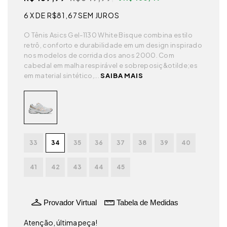
6
X DE
R$81,67
SEM JUROS
O Tênis Asics Gel-1130 White Bisque combina estilo
retrô, conforto e durabilidade em um design inspirado
nos modelos de corrida dos anos 2000. Com
cabedal em malha respirável e sobreposiç&otilde;es
em material sintético,...
SAIBA MAIS
33
34
35
36
37
38
39
40
41
42
43
44
45
Provador Virtual
Tabela de Medidas
Atenção, última peça!