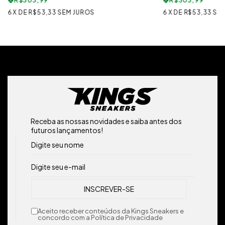
R$303,99
R$303,99
6
X
DE
R$53,33
SEM JUROS
6
X
DE
R$53,33
SE
Receba as nossas novidades e saiba antes dos
futuros lançamentos!
Aceito receber conteúdos da Kings Sneakers e
concordo com a Política de Privacidade