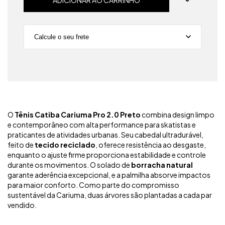
Calcule o seu frete
Não sei meu CEP
O
Tênis Catiba Cariuma Pro 2.0 Preto
combina design limpo
e contemporâneo com alta performance para skatistas e
praticantes de atividades urbanas. Seu cabedal ultradurável,
feito de
tecido reciclado
, oferece resistência ao desgaste,
enquanto o ajuste firme proporciona estabilidade e controle
durante os movimentos. O solado de
borracha natural
garante aderência excepcional, e a palmilha absorve impactos
para maior conforto. Como parte do compromisso
sustentável da Cariuma, duas árvores são plantadas a cada par
vendido.