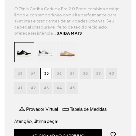
O Tênis Catiba Cariuma Pro 2.0 Preto combina design
limpo e contemporâneo com alta performance para
skatistas e praticantes de atividades urbanas. Seu
cabedal ultradurável, feito de tecido reciclado,
oferece resistência...
SAIBA MAIS
33
34
35
36
37
38
39
40
41
42
43
44
45
Provador Virtual
Tabela de Medidas
Atenção, última peça!