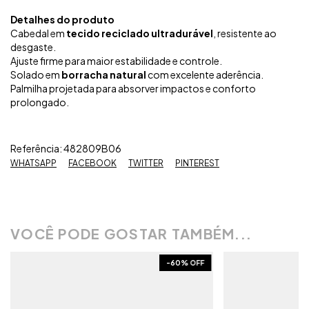
Detalhes do produto
Cabedal em
tecido reciclado ultradurável
, resistente ao
desgaste.
Ajuste firme para maior estabilidade e controle.
Solado em
borracha natural
com excelente aderência.
Palmilha projetada para absorver impactos e conforto
prolongado.
Referência: 482809B06
WHATSAPP
FACEBOOK
TWITTER
PINTEREST
VOCÊ PODE GOSTAR TAMBÉM...
-
60
% OFF