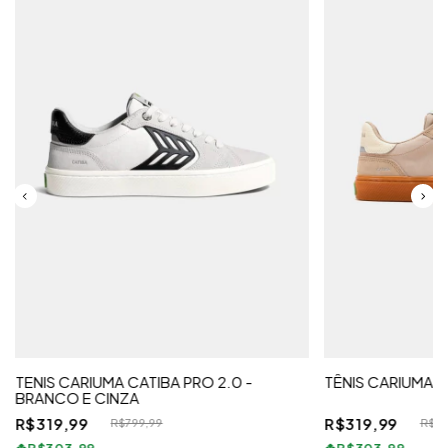
TENIS CARIUMA CATIBA PRO 2.0 -
TÊNIS CARIUMA C
BRANCO E CINZA
R$319,99
R$319,99
R$799,99
R$79