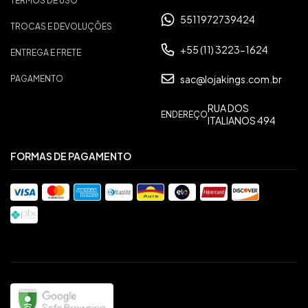
TERMOS DE USO
5511972739424
TROCAS E DEVOLUÇÕES
+55 (11) 3223-1624
ENTREGA E FRETE
sac@lojakings.com.br
PAGAMENTO
RUA DOS
ENDEREÇO
ITALIANOS 494
FORMAS DE PAGAMENTO